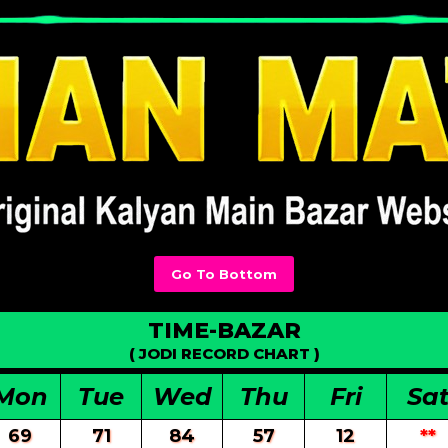
Go To Bottom
TIME-BAZAR
( JODI RECORD CHART )
Mon
Tue
Wed
Thu
Fri
Sa
69
71
84
57
12
**