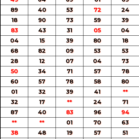
89
40
53
72
24
18
90
73
59
39
83
43
31
05
04
04
15
39
80
18
68
82
09
53
53
28
12
07
04
73
50
34
71
57
78
60
57
78
58
80
01
32
39
41
**
32
17
**
24
71
87
40
83
96
94
**
**
01
70
63
38
48
19
57
51