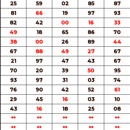
25
59
02
85
87
81
66
19
97
93
82
42
00
16
33
49
18
65
86
70
38
00
26
89
44
67
88
49
27
67
21
97
47
43
67
70
20
39
50
95
93
97
31
03
74
76
90
42
52
61
29
45
16
03
10
43
16
18
25
08
**
**
**
**
**
**
**
**
**
**