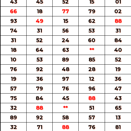
43
45
52
15
01
66
18
77
79
02
93
49
15
62
88
74
31
56
53
31
31
52
24
60
84
18
64
63
**
40
10
53
89
85
52
76
92
48
28
19
19
36
97
12
36
57
79
76
96
47
75
84
45
88
43
32
88
**
51
65
89
92
58
57
13
32
71
88
76
81