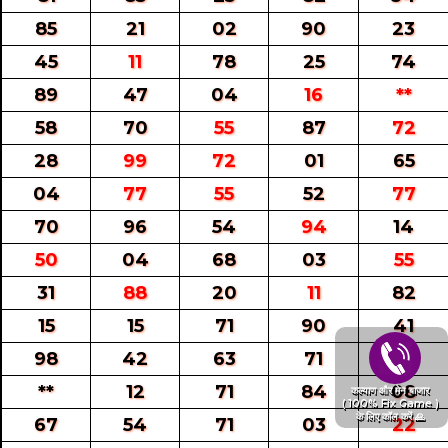
85
21
02
90
23
45
11
78
25
74
89
47
04
16
**
58
70
55
87
72
28
99
72
01
65
04
77
55
52
77
70
96
54
94
14
50
04
68
03
55
31
88
20
11
82
15
15
71
90
41
98
42
63
71
02
**
12
71
84
08
कल्याण और मेन बाजार
( 100% Fix Game )
के लिए कॉल करें 🙏
67
54
71
03
22