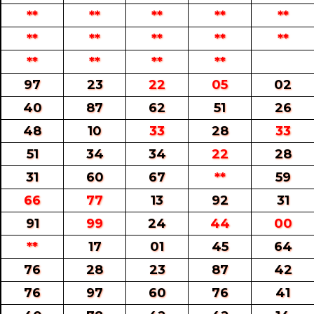
**
**
**
**
**
**
**
**
**
**
**
**
**
**
97
23
22
05
02
40
87
62
51
26
48
10
33
28
33
51
34
34
22
28
31
60
67
**
59
66
77
13
92
31
91
99
24
44
00
**
17
01
45
64
76
28
23
87
42
76
97
60
76
41