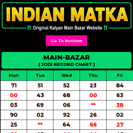
Go To Bottom
MAIN-BAZAR
( JODI RECORD CHART )
Mon
Tue
Wed
Thu
Fri
71
51
52
23
84
00
43
68
00
63
03
69
06
**
38
90
02
92
26
02
25
**
64
66
27