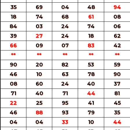
35
69
04
48
94
18
74
68
61
08
84
03
24
74
06
39
27
24
18
62
66
09
07
83
42
**
**
**
**
**
90
20
82
53
59
46
10
63
78
90
08
60
24
40
37
71
40
71
44
81
22
25
95
41
45
46
88
93
79
35
04
04
33
10
44