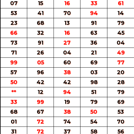
07
15
16
33
61
53
41
70
94
14
23
68
13
91
79
66
32
16
63
45
73
91
27
36
04
71
26
04
21
49
99
05
60
69
77
57
96
38
03
20
50
42
42
98
28
**
12
94
51
79
33
99
19
79
69
68
67
38
50
53
01
72
74
54
70
31
72
37
58
56