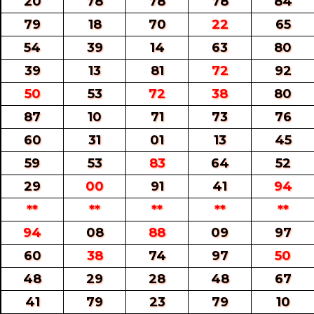
20
78
78
78
84
79
18
70
22
65
54
39
14
63
80
39
13
81
72
92
50
53
72
38
80
87
10
71
73
76
60
31
01
13
45
59
53
83
64
52
29
00
91
41
94
**
**
**
**
**
94
08
88
09
97
60
38
74
97
50
48
29
28
48
67
41
79
23
79
10